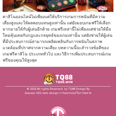
คาสิโนออนไลน์ไม่เพียงแต่ให้บริการเกมการพนันที่มีความ
เสี่ยงสูงและให้ผลตอบแทนสูงเท่านั้น แต่ยังมอบเกมฟรีให้เลือก
มากมายให้กับผู้เล่นอีกด้วย เกมฟรีเหล่านี้ไม่เพียงแต่ช่วยให้มือ
ใหม่คุ้นเคยกับกฎและกลยุทธ์ของเกมเท่านั้น แต่ยังช่วยให้ผู้เล่น
ที่มีประสบการณ์สามารถเพลิดเพลินกับการพนันในสภาพ
แวดล้อมที่ปราศจากความเสี่ยง บทความนี้จะสำรวจข้อดีของ
เกมฟรีคาสิโน ประเภททั่วไป และวิธีการเพิ่มประสบการณ์เกม
ฟรีของคุณให้สูงสุด
© 2025 All rights Reserved. by
TQ88
Design By
Qiaowei SEO web design
การออกแบบเว็บการตลาด