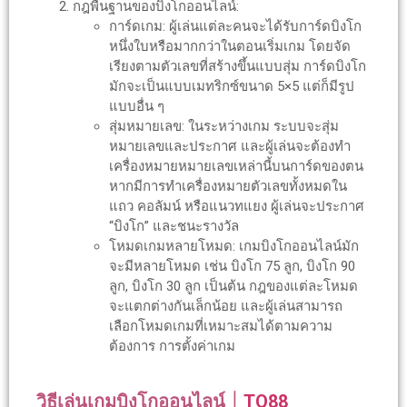
กฎพื้นฐานของบิงโกออนไลน์:
การ์ดเกม: ผู้เล่นแต่ละคนจะได้รับการ์ดบิงโก
หนึ่งใบหรือมากกว่าในตอนเริ่มเกม โดยจัด
เรียงตามตัวเลขที่สร้างขึ้นแบบสุ่ม การ์ดบิงโก
มักจะเป็นแบบเมทริกซ์ขนาด 5×5 แต่ก็มีรูป
แบบอื่น ๆ
สุ่มหมายเลข: ในระหว่างเกม ระบบจะสุ่ม
หมายเลขและประกาศ และผู้เล่นจะต้องทำ
เครื่องหมายหมายเลขเหล่านี้บนการ์ดของตน
หากมีการทำเครื่องหมายตัวเลขทั้งหมดใน
แถว คอลัมน์ หรือแนวทแยง ผู้เล่นจะประกาศ
“บิงโก” และชนะรางวัล
โหมดเกมหลายโหมด: เกมบิงโกออนไลน์มัก
จะมีหลายโหมด เช่น บิงโก 75 ลูก, บิงโก 90
ลูก, บิงโก 30 ลูก เป็นต้น กฎของแต่ละโหมด
จะแตกต่างกันเล็กน้อย และผู้เล่นสามารถ
เลือกโหมดเกมที่เหมาะสมได้ตามความ
ต้องการ การตั้งค่าเกม
วิธีเล่นเกมบิงโกออนไลน์｜
TQ88