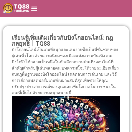
เรียนรู้เพิ่มเติมเกี่ยวกับบิงโกออนไลน์: กฎ
กลยุทธ์｜TQ88
บิงโกออนไลน์เป็นเกมที่สนุกและเล่นง่ายซึ่งเป็นที่ชื่นชอบของ
ผู้เล่นทั่วโลก ด้วยความนิยมของเมืองแห่งความบันเทิง เกม
บิงโกจึงได้กลายเป็นหนึ่งในตัวเลือกความบันเทิงออนไลน์ที่
สำคัญสำหรับผู้เล่นหลายคน บทความนี้จะให้รายละเอียดเกี่ยว
กับกฎพื้นฐานของบิงโกออนไลน์ เคล็ดลับการเล่นเกม และวิธี
การเลือกแพลตฟอร์มเกมที่เหมาะสมที่สุดเพื่อช่วยให้คุณ
ปรับปรุงประสบการณ์ของคุณและเพิ่มโอกาสในการชนะใน
เกมที่เต็มไปด้วยความสนุกสนานนี้