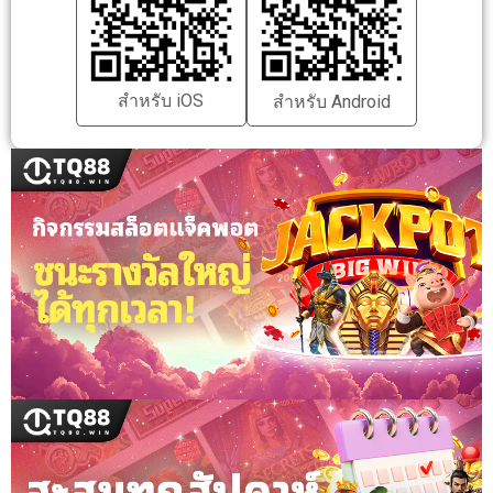
สำหรับ iOS
สำหรับ Android