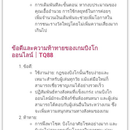
การเดิมพันทีละขั้นตอน: หากงบประมาณของ
คุณเอื้ออำนวย การใช้กลยุทธ์ในการค่อยๆ
เพิ่มจำนวนเงินเดิมพันจะช่วยเพิ่มโอกาสใน
การชนะรางวัลใหญ่โดยไม่เพิ่มความเสี่ยงมาก
เกินไป
ข้อดีและความท้าทายของเกมบิงโก
ออนไลน์｜
TQ88
ข้อดี:
ใช้งานง่าย: กฎของบิงโกนั้นเรียบง่ายและ
เหมาะสำหรับผู้เล่นทุกวัย แม้แต่มือใหม่ก็
สามารถเชี่ยวชาญเกมได้อย่างรวดเร็ว
ปฏิสัมพันธ์ทางสังคมที่แข็งแกร่ง: เกมบิงโก
ออนไลน์มักจะมีฟังก์ชั่นห้องสนทนา และผู้เล่น
สามารถโต้ตอบกับผู้เล่นอื่นในระหว่างเกม ซึ่ง
จะเพิ่มความสนุกสนานทางสังคมของเกม
ท้าทาย:
การพึ่งพาโชค: บิงโกอาศัยโชคอย่างมาก และ