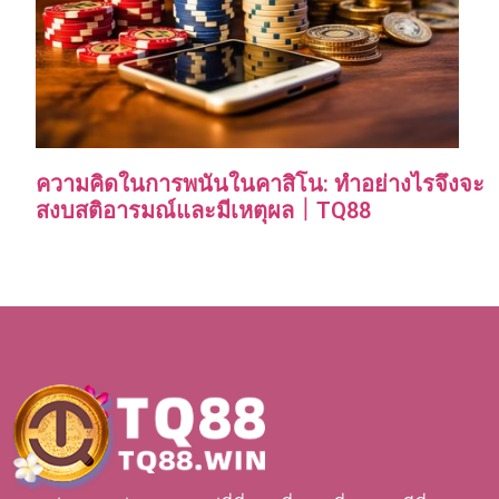
ความคิดในการพนันในคาสิโน: ทำอย่างไรจึงจะ
สงบสติอารมณ์และมีเหตุผล｜TQ88