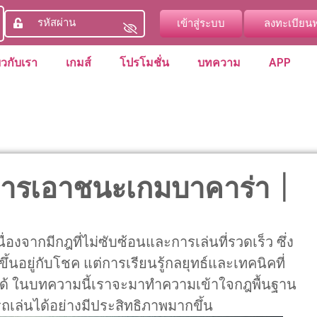
รหัสผ่าน
เข้าสู่ระบบ
ลงทะเบียนฟ
่ยวกับเรา
เกมส์
โปรโมชั่น
บทความ
APP
การเอาชนะเกมบาคาร่า｜
่องจากมีกฎที่ไม่ซับซ้อนและการเล่นที่รวดเร็ว ซึ่ง
้นอยู่กับโชค แต่การเรียนรู้กลยุทธ์และเทคนิคที่
้ ในบทความนี้เราจะมาทำความเข้าใจกฎพื้นฐาน
เล่นได้อย่างมีประสิทธิภาพมากขึ้น