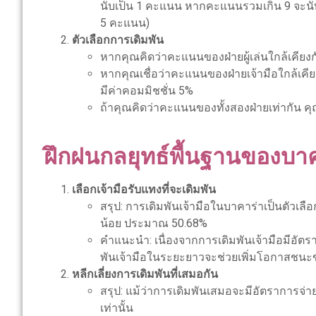
นับเป็น 1 คะแนน หากคะแนนรวมเกิน 9 จะน
5 คะแนน)
ตัวเลือกการเดิมพัน
หากคุณคิดว่าคะแนนของฝ่ายผู้เล่นใกล้เคียงกั
หากคุณเชื่อว่าคะแนนของฝ่ายเจ้ามือใกล้เคียง
มีค่าคอมมิชชั่น 5%
ถ้าคุณคิดว่าคะแนนของทั้งสองฝ่ายเท่ากัน คุณ
ฝึกฝนกลยุทธ์พื้นฐานของบา
เลือกเจ้ามือรับแทงที่จะเดิมพัน
สรุป: การเดิมพันเจ้ามือในบาคาร่าเป็นตัวเลือ
น้อย ประมาณ 50.68%
คำแนะนำ: เนื่องจากการเดิมพันเจ้ามือมีอัต
พันเจ้ามือในระยะยาวจะช่วยเพิ่มโอกาสชนะข
หลีกเลี่ยงการเดิมพันที่เสมอกัน
สรุป: แม้ว่าการเดิมพันเสมอจะมีอัตราการจ่า
เท่านั้น