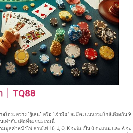
่า｜
TQ88
ดระหว่าง “ผู้เล่น” หรือ “เจ้ามือ” จะมีคะแนนรวมใกล้เคียงกับ 9
ท่ากัน เพื่อที่จะชนะเกมนี้
มมูลค่าหน้าไพ่ ส่วนไพ่ 10, J, Q, K จะนับเป็น 0 คะแนน และ A จะ