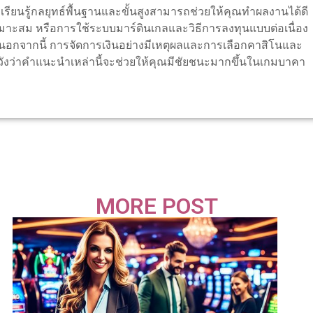
รเรียนรู้กลยุทธ์พื้นฐานและขั้นสูงสามารถช่วยให้คุณทำผลงานได้ดี
ี่เหมาะสม หรือการใช้ระบบมาร์ตินเกลและวิธีการลงทุนแบบต่อเนื่อง
อกจากนี้ การจัดการเงินอย่างมีเหตุผลและการเลือกคาสิโนและ
วังว่าคำแนะนำเหล่านี้จะช่วยให้คุณมีชัยชนะมากขึ้นในเกมบาคา
MORE POST