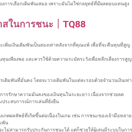
่ยงการเลือกเดิมพันเสมอ เพราะมันไม่ใช่กลยุทธ์ที่มีผลตอบแทนสูง
มโอกาสในการชนะ｜
TQ88
พิ่มเงินเดิมพันเป็นสองเท่าหลังจากที่คุณแพ้ เพื่อที่จะคืนทุนที่สูญ
เงินทุนเพียงพอ และควรใช้ด้วยความระมัดระวังเพื่อหลีกเลี่ยงการสูญ
การเดิมพันที่มั่นคง โดยจะวางเดิมพันในแต่ละรอบด้วยจำนวนเงินเท่า
ต้องการรักษาความมั่นคงของเงินทุนในระยะยาว เนื่องจากช่วยลด
มประสบการณ์การเล่นที่ยั่งยืน
งเกตผลลัพธ์ที่เกิดขึ้นต่อเนื่องในเกม เช่น การชนะของเจ้ามือหลาย
มพัน
ะไม่สามารถรับประกันการชนะได้ แต่ก็ช่วยให้ผู้เล่นมีระบบในกา