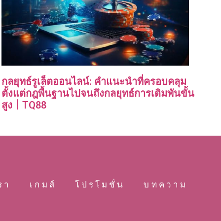
กลยุทธ์รูเล็ตออนไลน์: คำแนะนำที่ครอบคลุม
ตั้งแต่กฎพื้นฐานไปจนถึงกลยุทธ์การเดิมพันขั้น
สูง｜TQ88
เรา
เกมส์
โปรโมชั่น
บทความ