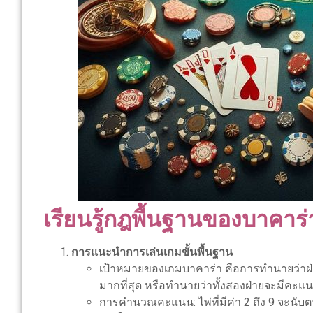
เรียนรู้กฎพื้นฐานของบาคาร
การแนะนำการเล่นเกมขั้นพื้นฐาน
เป้าหมายของเกมบาคาร่า คือการทำนายว่าฝ่ายใ
มากที่สุด หรือทำนายว่าทั้งสองฝ่ายจะมีคะแนนเ
การคำนวณคะแนน: ไพ่ที่มีค่า 2 ถึง 9 จะนับตา