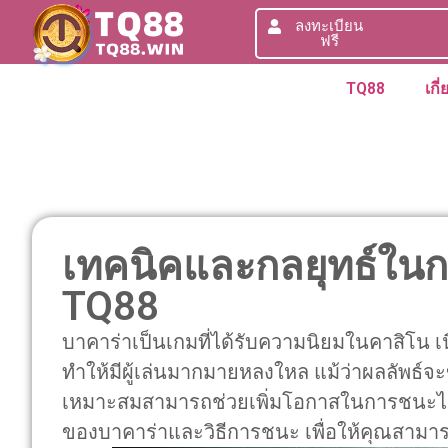
ลงทะเบียน
ฟรี
TQ88
เกี
เทคนิคและกลยุทธ์ใน
TQ88
บาคาร่าเป็นเกมที่ได้รับความนิยมในคาสิโน เนื
ทำให้มีผู้เล่นมากมายหลงใหล แม้ว่าผลลัพธ์จะขึ
เหมาะสมสามารถช่วยเพิ่มโอกาสในการชนะได
ของบาคาร่าและวิธีการชนะ เพื่อให้คุณสามารถ