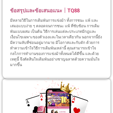
ข้อสรุปและข้อเสนอแนะ｜
TQ88
มีหลายวิธีในการเดิมพันการแข่งม้า ทั้งการชนะ แพ้ และ
เสมอแบบง่าย ๆ ตลอดจนการชนะ แพ้ ที่ซับซ้อน การเดิม
พันแบบผสม เป็นต้น วิธีการเล่นแต่ละประเภทมีกฎและ
เงื่อนไขเฉพาะของตัวเองและในเวลาเดียวกัน นอกจากนี้ยัง
มีความลับที่ซ่อนอยู่มากมาย มีโอกาสและกับดัก ด้วยการ
ทำความเข้าใจวิธีการเดิมพันเหล่านี้ คุณสามารถเข้าใจ
กลไกการทำงานของการแข่งม้าทั้งหมดได้ดีขึ้น และด้วย
เหตุนี้ จึงตัดสินใจเดิมพันอย่างชาญฉลาดด้วยความมั่นใจ
มากขึ้น