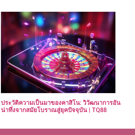
ประวัติความเป็นมาของคาสิโน: วิวัฒนาการอัน
น่าทึ่งจากสมัยโบราณสู่ยุคปัจจุบัน | TQ88