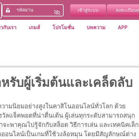
รหัสผ่าน
เข้าสู่ระบบ
ลงทะเบียนฟ
่ยวกับเรา
เกมส์
โปรโมชั่น
บทความ
APP
หรับผู้เริ่มต้นและเคล็ดลับ
ับความนิยมอย่างสูงในคาสิโนออนไลน์ทั่วโลก ด้วย
ลแจ็คพอตที่น่าตื่นเต้น ผู้เล่นทุกระดับสามารถสนุก
ราจะพาคุณไปรู้จักกับสล็อต วิธีการเล่น และเทคนิคเล็ก
ออนไลน์เป็นเกมที่ใช้วงล้อหมุน โดยมีสัญลักษณ์ต่าง