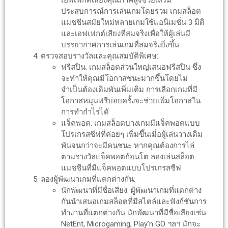
เอฟเฟกต์เสียงคุณภาพสูงช่วยเสริม
ประสบการณ์การเล่นเกมโดยรวม เกมสล็อต
แมชชีนสมัยใหม่หลายเกมใช้แอนิเมชั่น 3 มิติ
และเอฟเฟกต์เสียงที่สมจริงเพื่อให้ผู้เล่นมี
บรรยากาศการเล่นเกมที่สมจริงยิ่งขึ้น
ตรวจสอบรางวัลและคุณสมบัติพิเศษ:
ฟรีสปิน: เกมสล็อตส่วนใหญ่เสนอฟรีสปิน ซึ่ง
จะทำให้คุณมีโอกาสชนะมากขึ้นโดยไม่
จำเป็นต้องเดิมพันเพิ่มเติม การเลือกเกมที่มี
โอกาสหมุนฟรีบ่อยครั้งจะช่วยเพิ่มโอกาสใน
การทำกำไรได้
แจ็คพอต: เกมสล็อตบางเกมมีแจ็คพอตแบบ
โปรเกรสซีฟที่ค่อยๆ เพิ่มขึ้นเมื่อผู้เล่นวางเดิม
พันจนกว่าจะมีคนชนะ หากคุณต้องการไล่
ตามรางวัลแจ็คพอตก้อนโต ลองเล่นสล็อต
แมชชีนที่มีแจ็คพอตแบบโปรเกรสซีฟ
ลองผู้พัฒนาเกมที่แตกต่างกัน:
นักพัฒนาที่มีชื่อเสียง: ผู้พัฒนาเกมที่แตกต่าง
กันนำเสนอเกมสล็อตที่มีสไตล์และฟังก์ชันการ
ทำงานที่แตกต่างกัน นักพัฒนาที่มีชื่อเสียงเช่น
NetEnt, Microgaming, Play’n GO ฯลฯ มักจะ