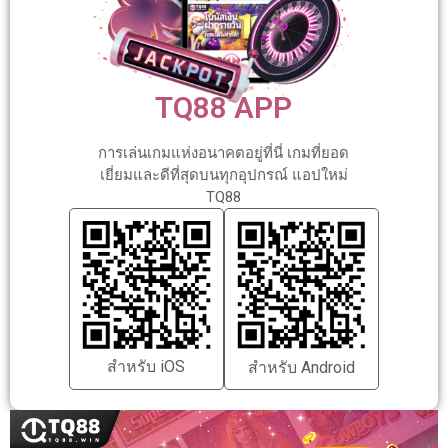
TQ88 APP
การเล่นเกมแห่งอนาคตอยู่ที่นี่ เกมที่ยอด
เยี่ยมและดีที่สุดบนทุกอุปกรณ์ แอปใหม่
TQ88
สำหรับ iOS
สำหรับ Android