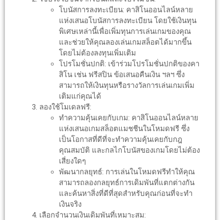
โบนัสการลงทะเบียน: คาสิโนออนไลน์หลาย
แห่งเสนอโบนัสการลงทะเบียน โดยใช้เงินทุน
พิเศษเหล่านี้เพื่อเพิ่มทุนการเล่นเกมของคุณ
และช่วยให้คุณลองเล่นเกมสล็อตได้มากขึ้น
โดยไม่ต้องลงทุนเพิ่มเติม
โปรโมชั่นปกติ: เข้าร่วมโปรโมชั่นปกติของคา
สิโน เช่น ฟรีสปิน ข้อเสนอคืนเงิน ฯลฯ ซึ่ง
สามารถให้เงินทุนหรือรางวัลการเล่นเกมเพิ่ม
เติมแก่คุณได้
ลองใช้โมเดลฟรี:
ทำความคุ้นเคยกับเกม: คาสิโนออนไลน์หลาย
แห่งเสนอเกมสล็อตแมชชีนในโหมดฟรี ซึ่ง
เป็นโอกาสที่ดีที่จะทำความคุ้นเคยกับกฎ
คุณสมบัติ และกลไกโบนัสของเกมโดยไม่ต้อง
เสี่ยงใดๆ
พัฒนากลยุทธ์: การเล่นในโหมดฟรีทำให้คุณ
สามารถลองกลยุทธ์การเดิมพันที่แตกต่างกัน
และค้นหาสิ่งที่ดีที่สุดสำหรับคุณก่อนที่จะทำ
เงินจริง
เลือกจำนวนเงินเดิมพันที่เหมาะสม: