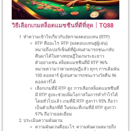
วิธีเลือกเกมสล็อตแมชชีนที่ดีที่สุด｜
TQ88
ทำความเข้าใจเกี่ยวกับอัตราผลตอบแทน (RTP):
RTP คืออะไร: RTP (ผลตอบแทนสู่ผู้เล่น)
หมายถึงเปอร์เซ็นต์ที่ผู้เล่นสามารถชนะกลับ
คืนมาได้ในทางทฤษฎีในเกมระยะยาว
ตัวอย่างเช่น สล็อตแมชชีนที่มี RTP 96%
หมายความว่าตามทฤษฎีแล้ว ทุกๆ การเดิมพัน
100 ดอลลาร์ ผู้เล่นสามารถชนะรางวัลคืน 96
ดอลลาร์ได้
เลือกเกมที่มี RTP สูง: การเลือกสล็อตแมชชีนที่
มี RTP สูงจะช่วยเพิ่มโอกาสในการทำกำไรได้
โดยทั่วไปแล้ว เกมที่มี RTP สูงกว่า 95% ถือว่า
เป็นตัวเลือกที่ดี ในขณะที่เกมที่มี RTP สูงกว่า
97% ถือว่ายอดเยี่ยม
ประเมินความผันผวน:
ความผันผวนคืออะไร: ความผันผวนหมายถึง