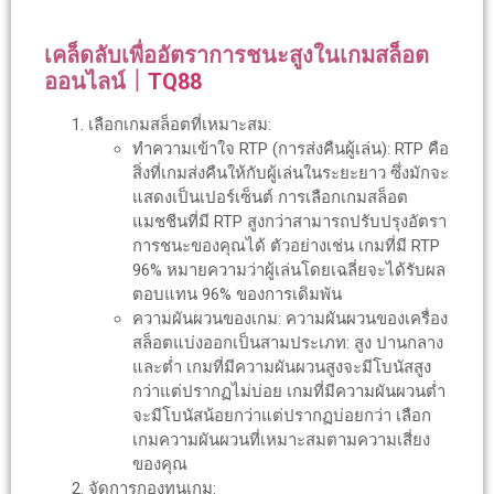
เคล็ดลับเพื่ออัตราการชนะสูงในเกมสล็อต
ออนไลน์｜
TQ88
เลือกเกมสล็อตที่เหมาะสม:
ทำความเข้าใจ RTP (การส่งคืนผู้เล่น): RTP คือ
สิ่งที่เกมส่งคืนให้กับผู้เล่นในระยะยาว ซึ่งมักจะ
แสดงเป็นเปอร์เซ็นต์ การเลือกเกมสล็อต
แมชชีนที่มี RTP สูงกว่าสามารถปรับปรุงอัตรา
การชนะของคุณได้ ตัวอย่างเช่น เกมที่มี RTP
96% หมายความว่าผู้เล่นโดยเฉลี่ยจะได้รับผล
ตอบแทน 96% ของการเดิมพัน
ความผันผวนของเกม: ความผันผวนของเครื่อง
สล็อตแบ่งออกเป็นสามประเภท: สูง ปานกลาง
และต่ำ เกมที่มีความผันผวนสูงจะมีโบนัสสูง
กว่าแต่ปรากฏไม่บ่อย เกมที่มีความผันผวนต่ำ
จะมีโบนัสน้อยกว่าแต่ปรากฏบ่อยกว่า เลือก
เกมความผันผวนที่เหมาะสมตามความเสี่ยง
ของคุณ
จัดการกองทุนเกม: