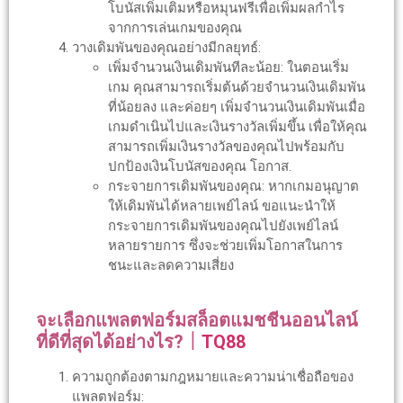
โบนัสเพิ่มเติมหรือหมุนฟรีเพื่อเพิ่มผลกำไร
จากการเล่นเกมของคุณ
วางเดิมพันของคุณอย่างมีกลยุทธ์:
เพิ่มจำนวนเงินเดิมพันทีละน้อย: ในตอนเริ่ม
เกม คุณสามารถเริ่มต้นด้วยจำนวนเงินเดิมพัน
ที่น้อยลง และค่อยๆ เพิ่มจำนวนเงินเดิมพันเมื่อ
เกมดำเนินไปและเงินรางวัลเพิ่มขึ้น เพื่อให้คุณ
สามารถเพิ่มเงินรางวัลของคุณไปพร้อมกับ
ปกป้องเงินโบนัสของคุณ โอกาส.
กระจายการเดิมพันของคุณ: หากเกมอนุญาต
ให้เดิมพันได้หลายเพย์ไลน์ ขอแนะนำให้
กระจายการเดิมพันของคุณไปยังเพย์ไลน์
หลายรายการ ซึ่งจะช่วยเพิ่มโอกาสในการ
ชนะและลดความเสี่ยง
จะเลือกแพลตฟอร์มสล็อตแมชชีนออนไลน์
ที่ดีที่สุดได้อย่างไร?｜
TQ88
ความถูกต้องตามกฎหมายและความน่าเชื่อถือของ
แพลตฟอร์ม: