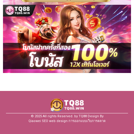
© 2025 All rights Reserved. by
TQ88
Design By
Qiaowei SEO web design
การออกแบบเว็บการตลาด