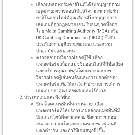
เลือกแพลตฟอร์มคาสิโนที่ได้รับอนุญาตตาม
กฎหมาย: ตรวจสอบให้แน่ใจว่าแพลตฟอร์ม
คาสิโนออนไลน์ที่คุณเลือกมีใบอนุญาตการ
เล่นเกมที่ถูกกฎหมาย เช่น ใบอนุญาตที่ออก
โดย Malta Gambling Authority (MGA) หรือ
UK Gambling Commission (UKGC) ซึ่งรับ
ประกันความยุติธรรมของเกม และความ
ปลอดภัยของกองทุน
ตรวจสอบบทวิจารณ์ของผู้ใช้: เลือก
แพลตฟอร์มสล็อตแมชชีนออนไลน์ที่มีชื่อเสียง
และบริการคุณภาพสูงโดยตรวจสอบบท
วิจารณ์ของผู้เล่นคนอื่นและการบอกต่อของ
แพลตฟอร์มเพื่อให้แน่ใจว่าประสบการณ์การ
เล่นเกมของคุณปลอดภัยและไร้กังวล
ประเภทเกมและฟังก์ชั่น:
ธีมสล็อตแมชชีนที่หลากหลาย: เลือก
แพลตฟอร์มที่ให้บริการเกมสล็อตแมชชีนที่มี
ธีมและสไตล์ที่หลากหลาย ซึ่งสามารถตอบ
สนองความสนใจและความชอบของผู้เล่นที่
แตกต่างกัน และทำให้เกมสนุกยิ่งขึ้น